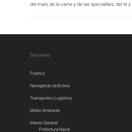
del maní, de la carne y de las specialities, del té
Footer
Secciones
Puertos
Navegando de Bolina
Transporte y Logística
Medio Ambiente
Interés General
Prefectura Naval