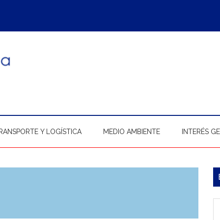
RANSPORTE Y LOGÍSTICA
MEDIO AMBIENTE
INTERÉS G
B
l
In
p
b