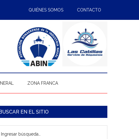
QUIÉNES SOMOS
CONTACTO
ENERAL
ZONA FRANCA
arra
BUSCAR EN EL SITIO
ateral
gresar
rincipal
úsqueda…