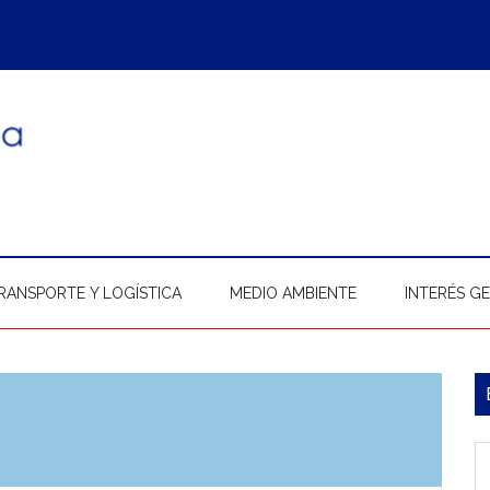
RANSPORTE Y LOGÍSTICA
MEDIO AMBIENTE
INTERÉS G
B
l
In
p
b