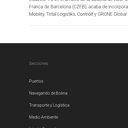
Franca de Barcelona (CZFB), acaba de incorporar
Mobility, Total Logistiks, Controlt y GRONE Global
Footer
Secciones
Puertos
Navegando de Bolina
Transporte y Logística
Medio Ambiente