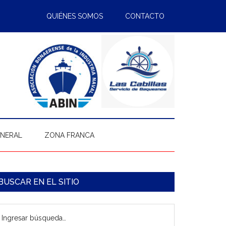
QUIÉNES SOMOS
CONTACTO
ENERAL
ZONA FRANCA
arra
BUSCAR EN EL SITIO
ateral
gresar
rincipal
úsqueda…