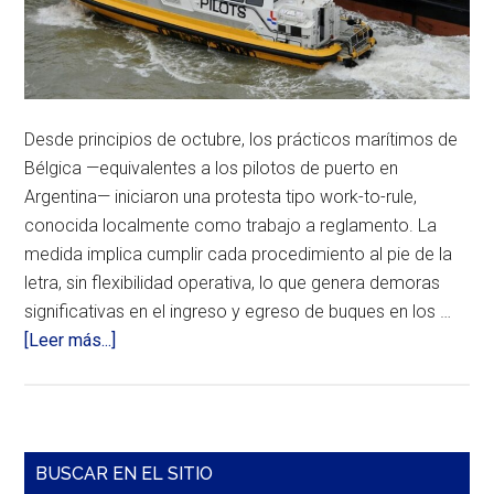
Desde principios de octubre, los prácticos marítimos de
Bélgica —equivalentes a los pilotos de puerto en
Argentina— iniciaron una protesta tipo work-to-rule,
conocida localmente como trabajo a reglamento. La
medida implica cumplir cada procedimiento al pie de la
letra, sin flexibilidad operativa, lo que genera demoras
significativas en el ingreso y egreso de buques en los …
acerca
[Leer más...]
de
Trabajo
a
reglamento
Barra
BUSCAR EN EL SITIO
de