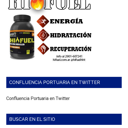
gobernanza
operativa,
derechos
laborales
y
sensibilidad
institucional
en
la
cadena
logística
europea.
CONFLUENCIA PORTUARIA EN TWITTER
Confluencia Portuaria en Twitter
BUSCAR EN EL SITIO