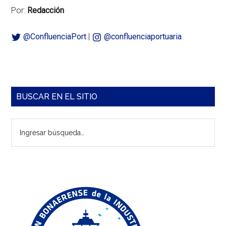
Por:
Redacción
@ConfluenciaPort
|
@confluenciaportuaria
Barra
BUSCAR EN EL SITIO
lateral
Ingresar
principal
búsqueda…