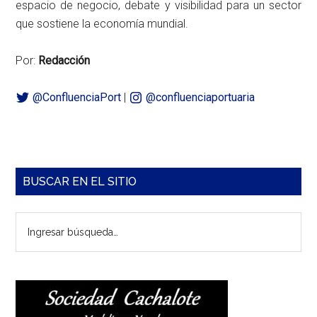
espacio de negocio, debate y visibilidad para un sector
que sostiene la economía mundial.
Por:
Redacción
@ConfluenciaPort
|
@confluenciaportuaria
Barra
BUSCAR EN EL SITIO
lateral
Ingresar
principal
búsqueda…