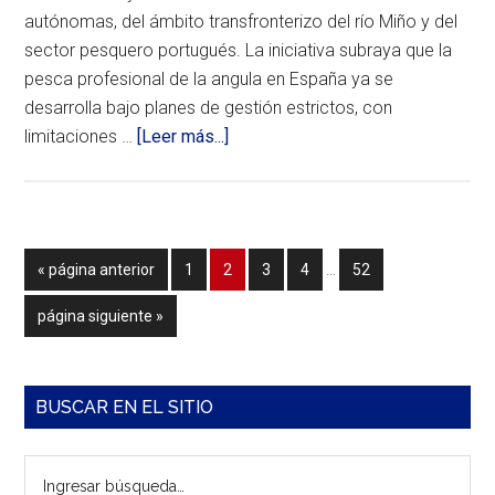
trabajo
autónomas, del ámbito transfronterizo del río Miño y del
con
sector pesquero portugués. La iniciativa subraya que la
resultados
concretos:
pesca profesional de la angula en España ya se
tres
desarrolla bajo planes de gestión estrictos, con
hectáreas
restauradas,
acerca
limitaciones …
[Leer más...]
más
de
de
19.000
APROANG
rizomas
y
recolectados
FNCP
y
Páginas
Ir
Página
Página
Página
Página
Página
«
página anterior
la
1
2
3
4
…
52
presentan
intermedias
participación
a
manifiesto
omitidas
de
Ir
página siguiente »
la
más
por
a
de
la
la
200
personas
gestión
Barra
BUSCAR EN EL SITIO
en
de
una
lateral
iniciativa
la
Ingresar
basada
principal
anguila
en