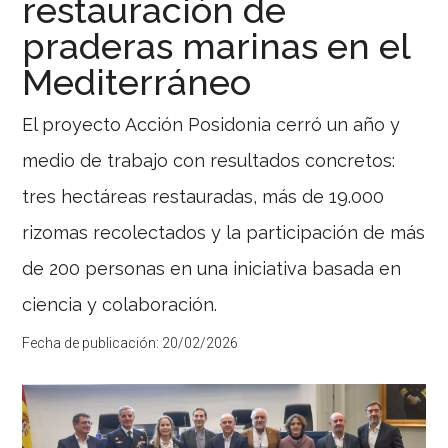
restauración de
Secretaría
praderas marinas en el
General
Mediterráneo
de
Pesca
El proyecto Acción Posidonia cerró un año y
la
necesidad
medio de trabajo con resultados concretos:
de
tres hectáreas restauradas, más de 19.000
una
rizomas recolectados y la participación de más
gestión
europea
de 200 personas en una iniciativa basada en
de
ciencia y colaboración.
la
anguila
Fecha de publicación:
20/02/2026
El
sector
de
la
anguila