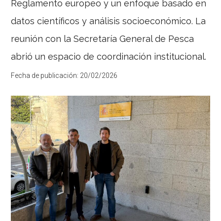
Reglamento europeo y un enfoque basado en
sus
Jornadas
datos científicos y análisis socioeconómico. La
2026
reunión con la Secretaría General de Pesca
El
Instituto
abrió un espacio de coordinación institucional.
Politécnico
Marítimo
Pesqueiro
Fecha de publicación:
20/02/2026
do
Atlántico
refuerza
su
papel
como
Centro
de
Referencia
Nacional
en
formación
marítima
y
pesquera
con