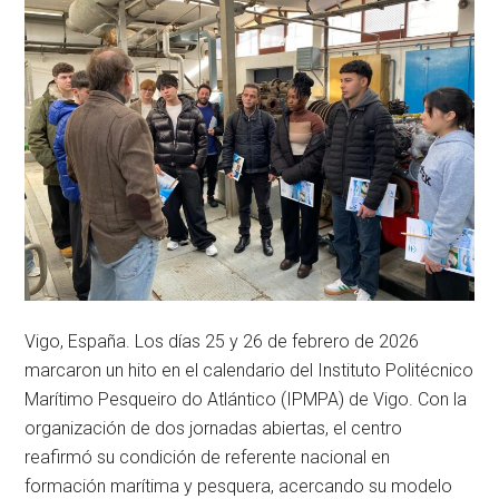
56%
en
2025,
superando
los
300
empleados,
y
presta
servicio
a
más
de
10.000
clientes
en
130
Vigo, España. Los días 25 y 26 de febrero de 2026
países,
marcaron un hito en el calendario del Instituto Politécnico
colaborando
con
Marítimo Pesqueiro do Atlántico (IPMPA) de Vigo. Con la
más
organización de dos jornadas abiertas, el centro
de
40
reafirmó su condición de referente nacional en
gobiernos
formación marítima y pesquera, acercando su modelo
en