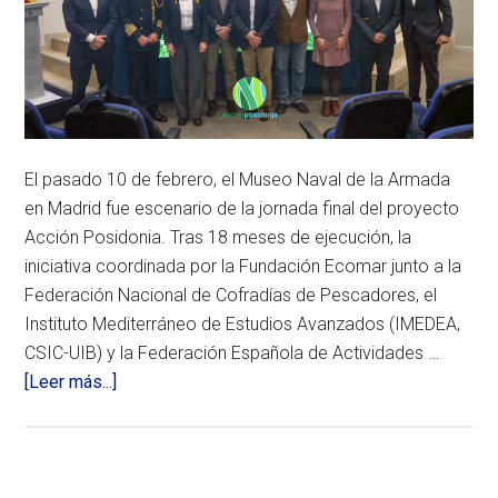
reclama
participación
efectiva,
cumplimiento
íntegro
del
Reglamento
europeo
y
El pasado 10 de febrero, el Museo Naval de la Armada
un
enfoque
en Madrid fue escenario de la jornada final del proyecto
basado
Acción Posidonia. Tras 18 meses de ejecución, la
en
datos
iniciativa coordinada por la Fundación Ecomar junto a la
científicos
Federación Nacional de Cofradías de Pescadores, el
y
análisis
Instituto Mediterráneo de Estudios Avanzados (IMEDEA,
socioeconómico.
CSIC-UIB) y la Federación Española de Actividades …
La
acerca
reunión
[Leer más...]
con
de
la
Acción
Secretaría
General
Posidonia
de
culmina