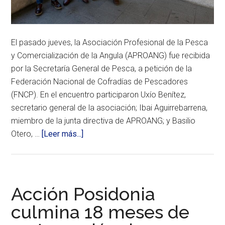
dos
jornadas
dirigidas
a
profesionales
El pasado jueves, la Asociación Profesional de la Pesca
y
y Comercialización de la Angula (APROANG) fue recibida
estudiantes.
por la Secretaría General de Pesca, a petición de la
Federación Nacional de Cofradías de Pescadores
(FNCP). En el encuentro participaron Uxío Benítez,
secretario general de la asociación; Ibai Aguirrebarrena,
miembro de la junta directiva de APROANG; y Basilio
acerca
Otero, …
[Leer más...]
de
APROANG
y
FNCP
Acción Posidonia
trasladan
culmina 18 meses de
a
la