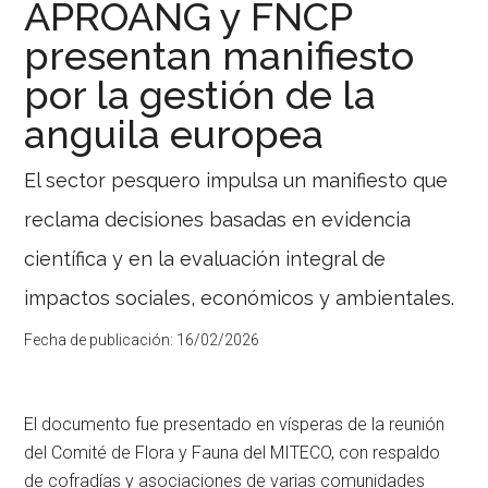
Pesca
APROANG y FNCP
abrió
18
un
presentan manifiesto
meses
espacio
de
por la gestión de la
de
coordinación
restauración
institucional.
anguila europea
de
praderas
El sector pesquero impulsa un manifiesto que
marinas
reclama decisiones basadas en evidencia
en
el
científica y en la evaluación integral de
Mediterráneo
impactos sociales, económicos y ambientales.
El
proyecto
Fecha de publicación:
16/02/2026
Acción
Posidonia
cerró
un
año
El documento fue presentado en vísperas de la reunión
y
del Comité de Flora y Fauna del MITECO, con respaldo
medio
de cofradías y asociaciones de varias comunidades
de