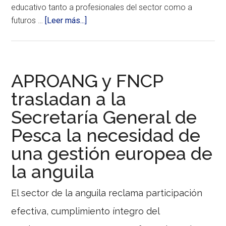
la
educativo tanto a profesionales del sector como a
gestión
acerca
futuros …
[Leer más...]
sostenible
de
de
los
El
recursos
IPMPA
marinos.
de
APROANG y FNCP
Vigo
trasladan a la
abre
Secretaría General de
sus
puertas
Pesca la necesidad de
al
una gestión europea de
sector
y
la anguila
a
futuros
El sector de la anguila reclama participación
alumnos
efectiva, cumplimiento íntegro del
en