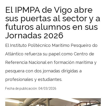
su
El IPMPA de Vigo abre
‘Informe
sus puertas al sector y a
de
futuros alumnos en sus
Impacto
2025’
Jornadas 2026
y
refuerza
El Instituto Politécnico Marítimo Pesqueiro do
su
Atlántico refuerza su papel como Centro de
liderazgo
en
Referencia Nacional en formación marítima y
ciencia
pesquera con dos jornadas dirigidas a
oceánica
El
profesionales y estudiantes.
grupo
español
Fecha de publicación:
04/03/2026
amplió
su
plantilla
un