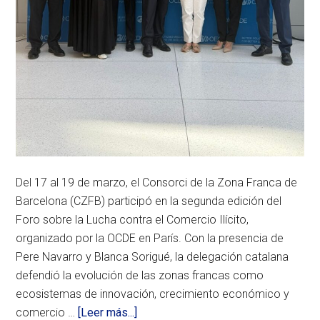
finan
y
cono
espec
en
sect
estra
com
la
indus
4.0
y
la
nuev
Del 17 al 19 de marzo, el Consorci de la Zona Franca de
econ
Barcelona (CZFB) participó en la segunda edición del
Foro sobre la Lucha contra el Comercio Ilícito,
organizado por la OCDE en París. Con la presencia de
Pere Navarro y Blanca Sorigué, la delegación catalana
defendió la evolución de las zonas francas como
ecosistemas de innovación, crecimiento económico y
acerca
comercio …
[Leer más...]