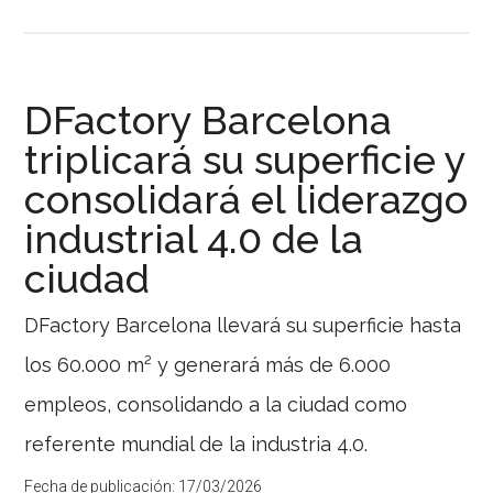
de
Barcelona
refuerza
en
DFactory Barcelona
la
triplicará su superficie y
OCDE
consolidará el liderazgo
su
modelo
industrial 4.0 de la
de
ciudad
zona
franca
DFactory Barcelona llevará su superficie hasta
innovador
y
los 60.000 m² y generará más de 6.000
responsable
empleos, consolidando a la ciudad como
El
Consorci
referente mundial de la industria 4.0.
de
la
Fecha de publicación:
17/03/2026
Zona