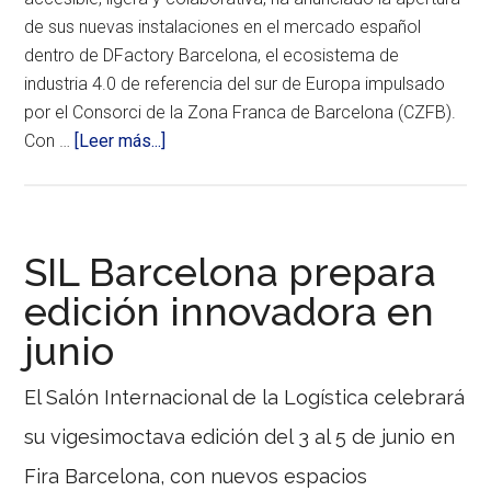
la
industria
de sus nuevas instalaciones en el mercado español
4.0.
dentro de DFactory Barcelona, el ecosistema de
industria 4.0 de referencia del sur de Europa impulsado
por el Consorci de la Zona Franca de Barcelona (CZFB).
acerca
Con …
[Leer más...]
de
Alca
Technologies
desembarca
SIL Barcelona prepara
en
edición innovadora en
DFactory
junio
Barcelona
La
empresa
El Salón Internacional de la Logística celebrará
italiana
abre
su vigesimoctava edición del 3 al 5 de junio en
instalaciones
en
Fira Barcelona, con nuevos espacios
DFactory