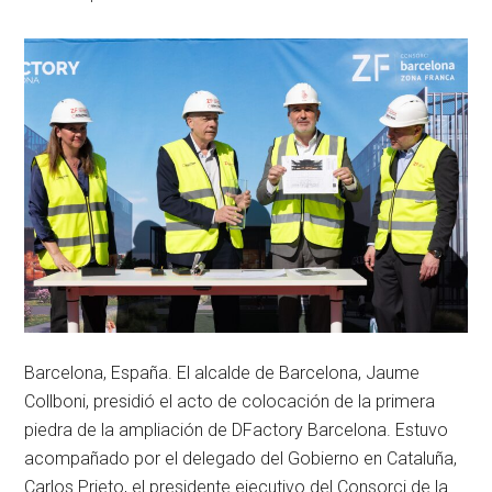
Franca
de
Barcelona
participó
en
el
2º
Foro
sobre
la
Lucha
contra
el
Comercio
Ilícito
en
París.
La
certificación
Barcelona, España. El alcalde de Barcelona, Jaume
OCDE
Collboni, presidió el acto de colocación de la primera
y
piedra de la ampliación de DFactory Barcelona. Estuvo
el
proyecto
acompañado por el delegado del Gobierno en Cataluña,
DFactory
Carlos Prieto, el presidente ejecutivo del Consorci de la