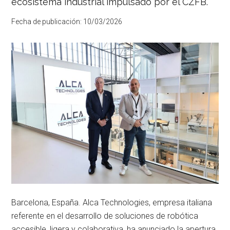
ecosistema industrial impulsado por el CZFB.
ciudad
DFactory
Fecha de publicación:
10/03/2026
Barcelona
llevará
su
superficie
hasta
los
60.000
m²
y
generará
más
de
6.000
empleos,
consolidando
a
la
ciudad
como
Barcelona, España. Alca Technologies, empresa italiana
referente
mundial
referente en el desarrollo de soluciones de robótica
de
accesible, ligera y colaborativa, ha anunciado la apertura