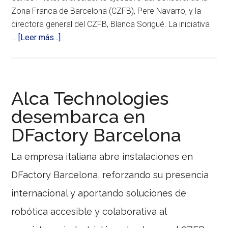
consolidan
a
Zona Franca de Barcelona (CZFB), Pere Navarro, y la
Barcelona
directora general del CZFB, Blanca Sorigué. La iniciativa
como
referente
acerca
…
[Leer más...]
internacional
de
de
DFactory
gobernanza
y
Barcelona
transparencia.
triplicará
Alca Technologies
su
desembarca en
superficie
DFactory Barcelona
y
consolidará
La empresa italiana abre instalaciones en
el
liderazgo
DFactory Barcelona, reforzando su presencia
industrial
internacional y aportando soluciones de
4.0
de
robótica accesible y colaborativa al
la