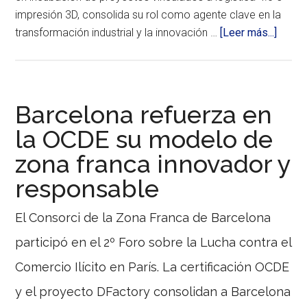
impresión 3D, consolida su rol como agente clave en la
acerc
transformación industrial y la innovación …
[Leer más...]
de
El
CZFB
y
Barcelona refuerza en
Econo
la OCDE su modelo de
refue
zona franca innovador y
el
ecosi
responsable
empre
con
El Consorci de la Zona Franca de Barcelona
un
participó en el 2º Foro sobre la Lucha contra el
acuer
estrat
Comercio Ilícito en París. La certificación OCDE
El
Cons
y el proyecto DFactory consolidan a Barcelona
de