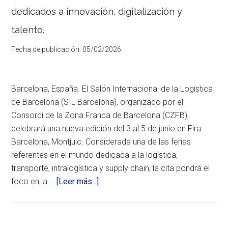
Barcelona,
dedicados a innovación, digitalización y
reforzando
su
talento.
presencia
internacional
Fecha de publicación:
y
05/02/2026
aportando
soluciones
de
robótica
Barcelona, España. El Salón Internacional de la Logística
accesible
de Barcelona (SIL Barcelona), organizado por el
y
colaborativa
Consorci de la Zona Franca de Barcelona (CZFB),
al
celebrará una nueva edición del 3 al 5 de junio en Fira
ecosistema
Barcelona, Montjuic. Considerada una de las ferias
industrial
impulsado
referentes en el mundo dedicada a la logística,
por
transporte, intralogística y supply chain, la cita pondrá el
el
CZFB.
acerca
foco en la …
[Leer más...]
de
SIL
Barcelona