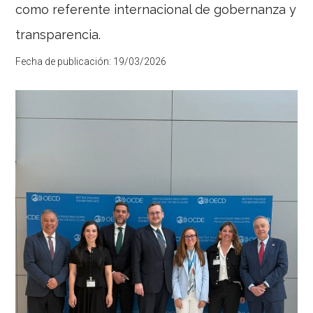
la
como referente internacional de gobernanza y
Zona
Franc
transparencia.
de
Barce
Fecha de publicación:
19/03/2026
y
Econ
han
firma
un
conv
de
colab
para
impul
proy
innov
y
de
alto
valor
añadi
facil
acce
a