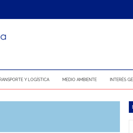
RANSPORTE Y LOGÍSTICA
MEDIO AMBIENTE
INTERÉS G
B
l
In
p
b