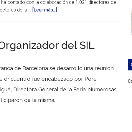
io ha contado con la colaboración de 1.021 directores de
acerca
sectores de la …
[Leer más...]
de
Se
realizó
el
Organizador del SIL
XI
Barómetro
Círculo
Franca de Barcelona se desarrolló una reunión
Logístico
ste encuentro fue encabezado por Pere
2020
Co
Un
igué, Directora General de la Feria. Numerosas
total
de
ticiparon de la misma.
1.021
directores
de
Logística
y
Supply