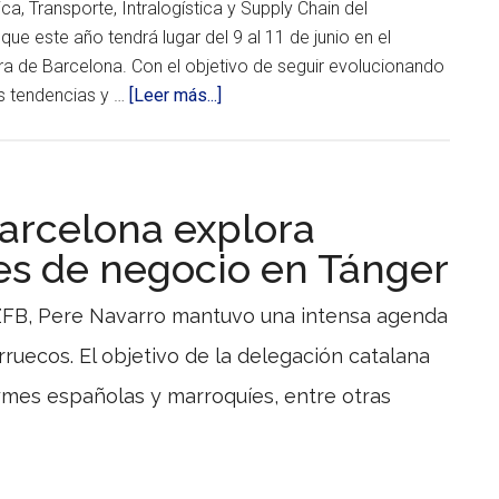
Chain
ica, Transporte, Intralogística y Supply Chain del
participaron
ue este año tendrá lugar del 9 al 11 de junio en el
en
el
ira de Barcelona. Con el objetivo de seguir evolucionando
Barómetro
acerca
as tendencias y …
[Leer más...]
del
Círculo
de
Logístico
Se
del
reunió
SIL
2020
el
arcelona explora
que
Comité
ya
es de negocio en Tánger
alcanza
Organizador
su
del
11ª
CZFB, Pere Navarro mantuvo una intensa agenda
edición.
SIL
El
ruecos. El objetivo de la delegación catalana
2020
intercambio
En
de
ymes españolas y marroquíes, entre otras
las
información
oficinas
estandarizada
del
(43,7%)
Consorci
será
de
el