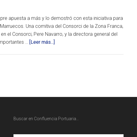
la
aspecto
Zona
esencial
Franca
que
de
marcará
re apuesta a más y lo demostró con esta iniciativa para
Barcelona
la
 Marruecos. Una comitiva del Consorci de la Zona Franca,
se
logística
desarrolló
n el Consorci, Pere Navarro, y la directora general del
del
una
futuro,
acerca
 importantes …
[Leer más...]
reunión
mientras
del
de
que
Comité
aumentan
La
Organizador
los
Zona
del
partidarios
SIL
de
Franca
2020.
la
de
Este
implementación
encuentro
de
Barcelona
fue
las
explora
encabezado
44
por
nuevas
toneladas
Pere
en
oportunidades
Navarro,
el
Buscar en Confluencia Portuaria…
Presidente
de
transporte
del
por
negocio
SIL
carretera.