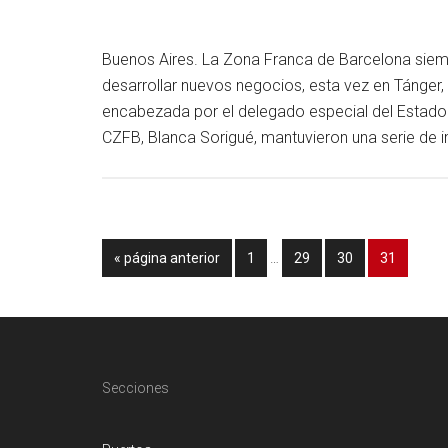
Buenos Aires. La Zona Franca de Barcelona siemp
desarrollar nuevos negocios, esta vez en Tánger,
encabezada por el delegado especial del Estado e
CZFB, Blanca Sorigué, mantuvieron una serie de
Páginas
Ir
Página
Página
Página
Página
«
página anterior
1
…
29
30
31
intermedias
a
omitidas
la
Footer
Secciones