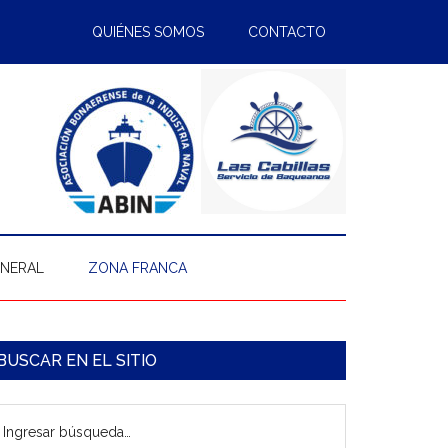
QUIÉNES SOMOS
CONTACTO
ENERAL
ZONA FRANCA
arra
BUSCAR EN EL SITIO
ateral
gresar
rincipal
úsqueda…