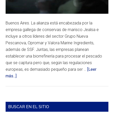
Buenos Aires. La alianza está encabezada por la
empresa gallega de conservas de marisco Jealsa e
incluye a otros líderes del sector Grupo Nueva
Pescanova, Opromar y Valora Marine Ingredients,
además de SSF. Juntas, las empresas planean
establecer una biorrefinería para procesar el pescado
que se captura pero que, según las regulaciones
europeas, es demasiado pequeño para ser …
[Leer
acerca
más...]
de
Asociación
para
reducir
Barra
BUSCAR EN EL SITIO
los