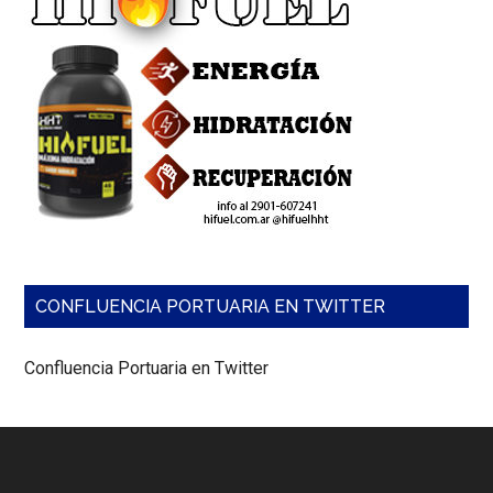
Refish,
una
asociación
para
proteger
los
recursos
pesqueros.
CONFLUENCIA PORTUARIA EN TWITTER
Confluencia Portuaria en Twitter