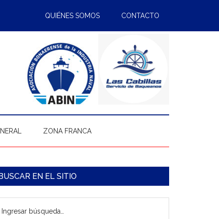
QUIÉNES SOMOS
CONTACTO
ENERAL
ZONA FRANCA
arra
BUSCAR EN EL SITIO
ateral
gresar
rincipal
úsqueda…