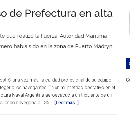
sigue
colaborando
o de Prefectura en alta
en
la
asistencia
e que realizó la Fuerza, Autoridad Marítima
de
rimero había sido en la zona de Puerto Madryn.
quienes
más
lo
necesitan
Desde
stró, una vez más, la calidad profesional de su equipo
el
Co
comienzo
teger a los navegantes. En un milimétrico operativo en el
de
ectura Naval Argentina aeroevacuó a un tripulante de un
la
pandemia,
acerca
o cuando navegaba a 135 …
[Leer más...]
la
de
Fuerza
trabaja
Nuevo
en
rescate
apoyo