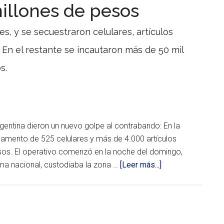
illones de pesos
años
incautadas
que
por
sufrió
es, y se secuestraron celulares, artículos
un
Prefectura
ACV.
 En el restante se incautaron más de 50 mil
en
dos
s.
operativos
Casi
2.5
toneladas
de
marihuana
gentina dieron un nuevo golpe al contrabando: En la
y
gamento de 525 celulares y más de 4.000 artículos
mercancías
varias
esos. El operativo comenzó en la noche del domingo,
de
acerca
ima nacional, custodiaba la zona …
[Leer más...]
origen
ilegal,
de
fueron
En
confiscadas
por
dos
Personal
operativos
de