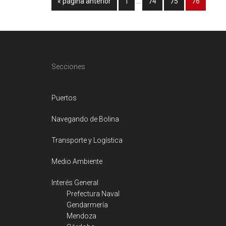
Ir
Página
Página
Página
Página
«
página anterior
1
…
74
75
76
intermedias
a
omitidas
la
Footer
Secciones
Puertos
Navegando de Bolina
Transporte y Logística
Medio Ambiente
Interés General
Prefectura Naval
Gendarmería
Mendoza