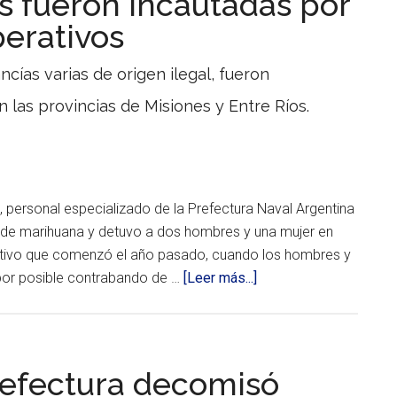
s fueron incautadas por
fin
un
de
perativos
semana.
tripulante
El
de
primero
cías varias de origen ilegal, fueron
había
un
sido
n las provincias de Misiones y Entre Ríos.
pesquero
en
Con
la
un
zona
gran
de
despliegue
Puerto
en
Madryn.
alta
, personal especializado de la Prefectura Naval Argentina
mar,
de marihuana y detuvo a dos hombres y una mujer en
personal
especializado
ativo que comenzó el año pasado, cuando los hombres y
de
acerca
l por posible contrabando de …
[Leer más...]
la
Fuerza,
de
aeroevacuó
Mercaderías
a
y
un
marinero
drogas
refectura decomisó
de
fueron
58