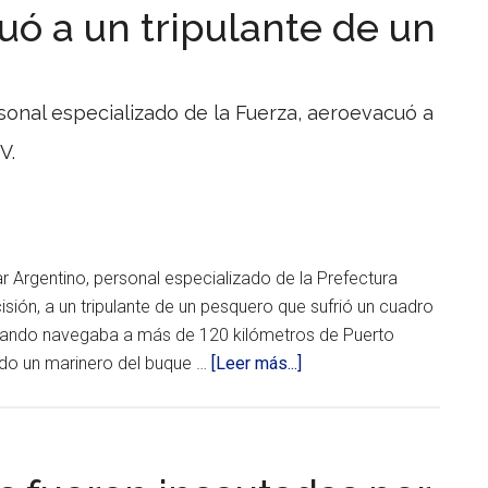
de
exitoso
uó a un tripulante de un
los
de
sectores
Prefectura
sociales
más
en
desprotegidos.
sonal especializado de la Fuerza, aeroevacuó a
alta
V.
mar
Se
trata
del
segundo
operativo
de
r Argentino, personal especializado de la Prefectura
rescate
sión, a un tripulante de un pesquero que sufrió un cuadro
que
realizó
uando navegaba a más de 120 kilómetros de Puerto
la
acerca
do un marinero del buque …
[Leer más...]
Fuerza,
Autoridad
de
Marítima
Prefectura
nacional,
aeroevacuó
durante
el
a