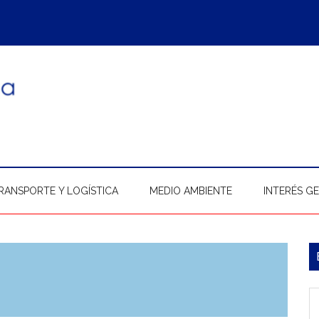
RANSPORTE Y LOGÍSTICA
MEDIO AMBIENTE
INTERÉS G
B
l
In
p
b