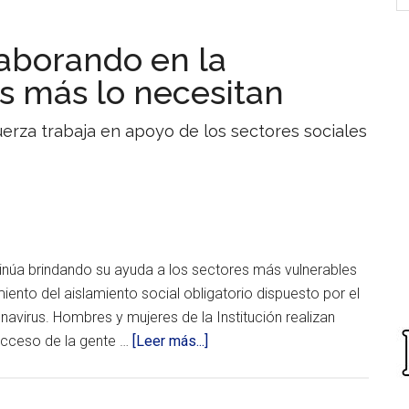
laborando en la
s más lo necesitan
erza trabaja en apoyo de los sectores sociales
tinúa brindando su ayuda a los sectores más vulnerables
ento del aislamiento social obligatorio dispuesto por el
avirus. Hombres y mujeres de la Institución realizan
acerca
 acceso de la gente …
[Leer más...]
de
Prefectura