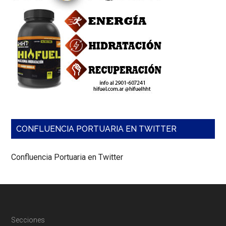
te
fig
as
re
al
me
am
y
dr
en
ot
im
pu
CONFLUENCIA PORTUARIA EN TWITTER
Confluencia Portuaria en Twitter
Footer
Secciones