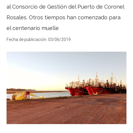
minucioso
al Consorcio de Gestión del Puerto de Coronel
informe
del
Rosales. Otros tiempos han comenzado para
Dr.
Ramiro
el centenario muelle
Puente,
que
Fecha de publicación:
03/06/2019
en
su
conjunto,
obra
como
una
necesaria
de
hoja
de
ruta,
para
intentar
comprender
la
evolución
de
la