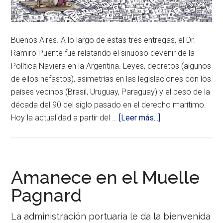
de
Vaca
Muerta,
presionan
a
Buenos Aires. A lo largo de estas tres entregas, el Dr.
las
Ramiro Puente fue relatando el sinuoso devenir de la
empresas
a
Política Naviera en la Argentina. Leyes, decretos (algunos
realizar
de ellos nefastos), asimetrías en las legislaciones con los
inversiones.
Ayer
países vecinos (Brasil, Uruguay, Paraguay) y el peso de la
en
década del 90 del siglo pasado en el derecho marítimo.
Vías
acerca
Hoy la actualidad a partir del …
[Leer más...]
Navegables
Oiltanking
de
presentó
Política
sus
proyectos.
Naviera
(3era.
Amanece en el Muelle
parte)
Pagnard
Última
entrega
de
La administración portuaria le da la bienvenida
este