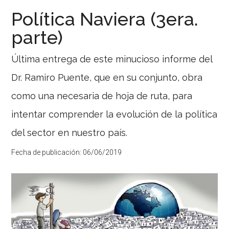
la
Política Naviera (3era.
planta
parte)
bombeadora
Puerto
Última entrega de este minucioso informe del
Rosales
Las
Dr. Ramiro Puente, que en su conjunto, obra
proyecciones
de
como una necesaria de hoja de ruta, para
producción
de
intentar comprender la evolución de la política
gas
y
del sector en nuestro país.
petróleo
de
Fecha de publicación:
06/06/2019
esquisto
o
shale
oil,
originada
en
los
yacimientos