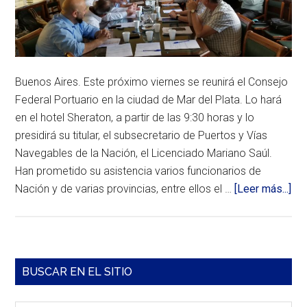
su
visita
recorrió
la
Base
Naval
Puerto
Buenos Aires. Este próximo viernes se reunirá el Consejo
Belgrano
Federal Portuario en la ciudad de Mar del Plata. Lo hará
y
Puerto
en el hotel Sheraton, a partir de las 9:30 horas y lo
Rosales,
presidirá su titular, el subsecretario de Puertos y Vías
para
Navegables de la Nación, el Licenciado Mariano Saúl.
finalizar
en
Han prometido su asistencia varios funcionarios de
el
ace
Nación y de varias provincias, entre ellos el …
[Leer más...]
Municipio
rosaleño.
de
Enc
del
Co
Barra
BUSCAR EN EL SITIO
Fed
lateral
Por