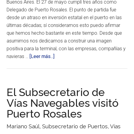
Buenos Aires. El 27 de mayo cumplí tres años como
política
del
Delegado de Puerto Rosales. El punto de partida fue
sector
desde un atraso en inversión estatal en el puerto en las
en
últimas décadas; sí consideramos esto puedo afirmar
nuestro
país.
que hemos hecho bastante en este tiempo. Desde que
asumimos nos dedicamos a construir una imagen
positiva para la terminal, con las empresas, compañías y
acerca
navieras …
[Leer más...]
de
Amanece
en
el
El Subsecretario de
Muelle
Vías Navegables visitó
Pagnard
La
Puerto Rosales
administración
portuaria
le
Mariano Saúl, Subsecretario de Puertos, Vías
da