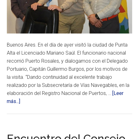
Buenos Aires. En el día de ayer visitó la ciudad de Punta
Alta el Licenciado Mariano Saúl. El funcionario nacional
recorrió Puerto Rosales, y dialogamos con el Delegado
Portuario, Capitán Guillermo Burgos, por los motivos de
la visita. “Dando continuidad al excelente trabajo
realizado por la Subsecretaría de Vías Navegables, en la
elaboración del Registro Nacional de Puertos, …
[Leer
acerca
más...]
de
El
Subsecretario
de
Encuentro del Consejo