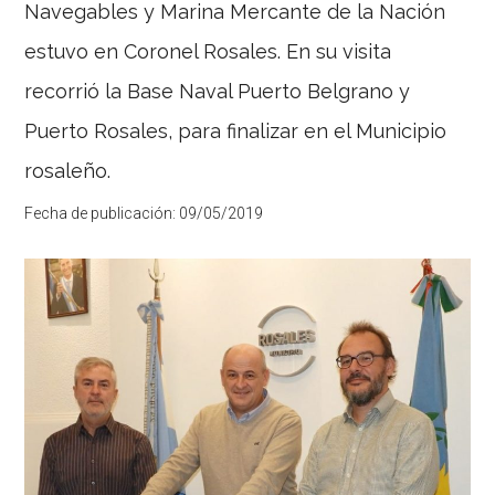
la
Navegables y Marina Mercante de la Nación
bienvenida
al
estuvo en Coronel Rosales. En su visita
Consorcio
de
recorrió la Base Naval Puerto Belgrano y
Gestión
del
Puerto Rosales, para finalizar en el Municipio
Puerto
de
rosaleño.
Coronel
Rosales.
Fecha de publicación:
09/05/2019
Otros
tiempos
han
comenzado
para
el
centenario
muelle