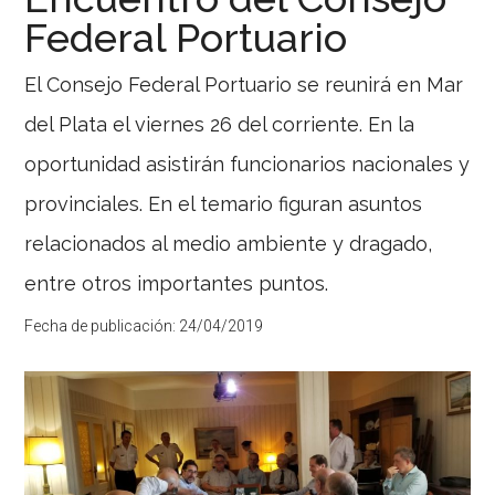
Vías
Federal Portuario
Navegables
visitó
El Consejo Federal Portuario se reunirá en Mar
Puerto
del Plata el viernes 26 del corriente. En la
Rosales
Mariano
oportunidad asistirán funcionarios nacionales y
Saúl,
Subsecretario
provinciales. En el temario figuran asuntos
de
Puertos,
relacionados al medio ambiente y dragado,
Vías
Navegables
entre otros importantes puntos.
y
Marina
Mercante
Fecha de publicación:
24/04/2019
de
la
Nación
estuvo
en
Coronel
Rosales.
En